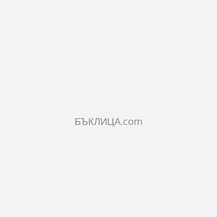
ILAR PRODUCTS
БЪКЛИЦА.com
ВЕНА ЧИНИЯ СОФИЯ
ДЪРВЕНА ЧИНИЯ ВАРНА
ДЪРВЕНА 
ОГРАФИЯ
ПИРОГРАФИЯ
ПЛОВДИВ 
€
4.60€
4.60€
9лв.
9лв.