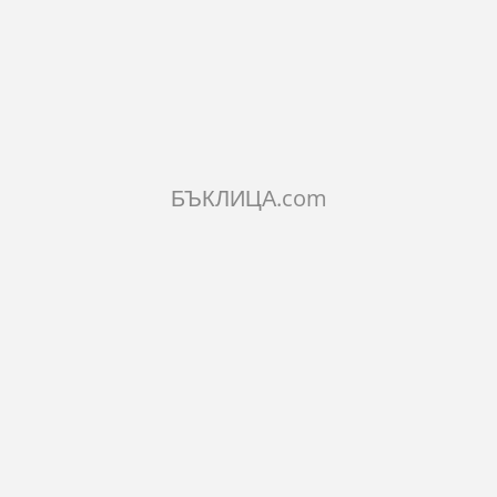
КОЛИЧЕСТВО:
Добави в количката
БЪКЛИЦА.com
ОПИСАНИЕ
ХАРАКТЕРИСТИКИ
КОМЕНТАРИ