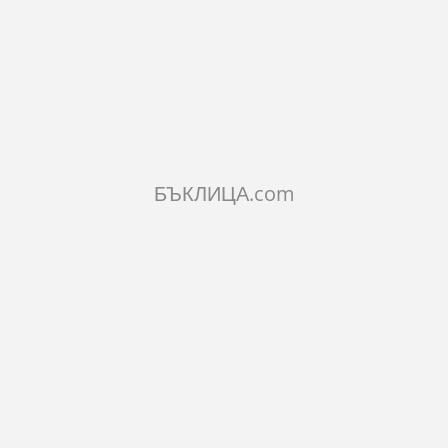
2.41лв.
КОЛИЧЕСТВО:
Добави в количката
БЪКЛИЦА.com
ОПИСАНИЕ
ХАРАКТЕРИСТИКИ
КОМЕНТАРИ