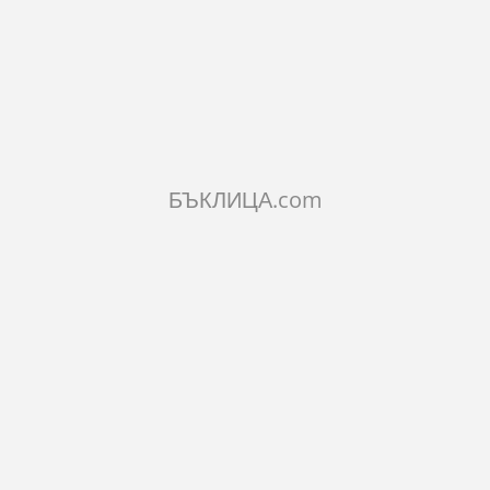
КОЛИЧЕСТВО:
Добави в количката
БЪКЛИЦА.com
ОПИСАНИЕ
ХАРАКТЕРИСТИКИ
КОМЕНТАРИ