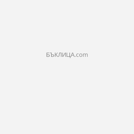
КОЛИЧЕСТВО:
Добави в количката
БЪКЛИЦА.com
ОПИСАНИЕ
ХАРАКТЕРИСТИКИ
КОМЕНТАРИ
Идеален подарък за всякакви поводи за ваш приятел или
роднина.