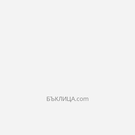
746
Наличност:
В наличност
Правоъгълна дъска от селектиран орех без дръжка за рязане
на всякакви продукти в кухнята.
9.20€
17.99лв.
БЪКЛИЦА.com
КОЛИЧЕСТВО:
Добави в количката