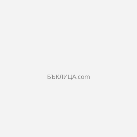
БЪКЛИЦА.com
ИЯ ЗА БИЖУТА ГЪБКА
КУТИЯ ЗА БИЖУТА ГЪБКА
МУСКАЛ С 
ИЧЕ И МОМЧЕ С
МОМИЧЕ И МОМЧЕ
КОНТЕЙНЕ
ОДНИ НОСИИ
ИГРАЕЩИ РЪЧЕНИЦА
РАКИЯ
€
3.32€
2.30€
лв.
6.49лв.
4.50лв.