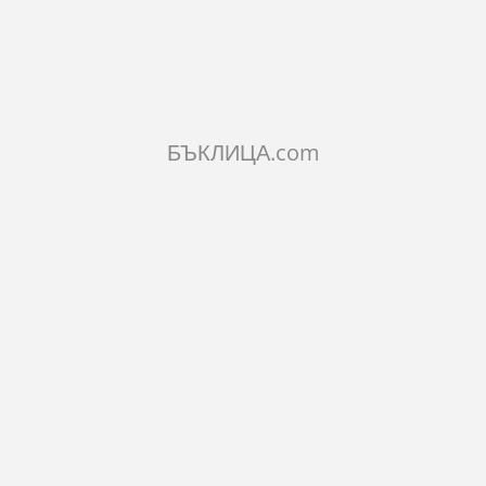
КОЛИЧЕСТВО:
Добави в количката
БЪКЛИЦА.com
ОПИСАНИЕ
ХАРАКТЕРИСТИКИ
КОМЕНТАРИ
Подходящ подарък за съхранение на бижута.