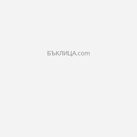
КОЛИЧЕСТВО:
Добави в количката
БЪКЛИЦА.com
ХАРАКТЕРИСТИКИ
КОМЕНТАРИ
Размери:
диаметър - 10 см