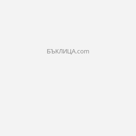
КОЛИЧЕСТВО:
Добави в количката
БЪКЛИЦА.com
ХАРАКТЕРИСТИКИ
КОМЕНТАРИ
Размери:
диаметър 15 см.