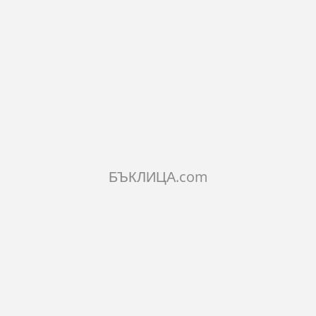
ИСАНИЕ
Куклата сувенир е изработена от майсторс
ръчно изработена с красиво ръчно нарисув
вътрешността на куклата има вградена фи
РАКТЕРИСТИКИ
МЕНТАРИ
БЪКЛИЦА.com
ILAR PRODUCTS