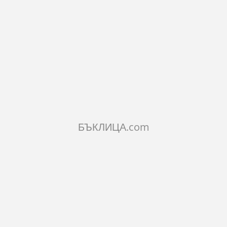
ИСАНИЕ
РАКТЕРИСТИКИ
МЕНТАРИ
ILAR PRODUCTS
БЪКЛИЦА.com