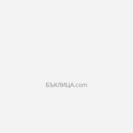
Кумска бъклица с вълк и стъклен контейнер 750 мл.
21.47€
41.99лв.
КОЛИЧЕСТВО:
БЪКЛИЦА.com
Добави в количката