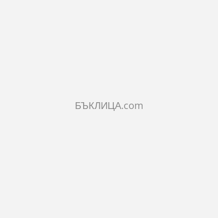
70лв.
КОЛИЧЕСТВО:
Добави в количката
БЪКЛИЦА.com
ОПИСАНИЕ
ХАРАКТЕРИСТИКИ
КОМЕНТАРИ