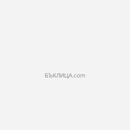
24.54€
48лв.
КОЛИЧЕСТВО:
Добави в количката
БЪКЛИЦА.com
ОПИСАНИЕ