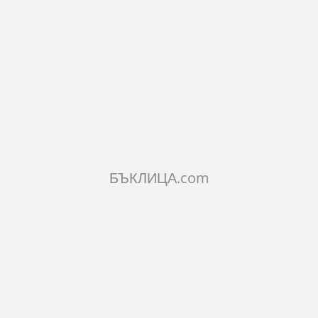
БЪКЛИЦА.com
ЛИЦА С ДЪРВОРЕЗБА
БЪКЛИЦА ЗА КАМИНА ОТ
БЪКЛИЦА З
ГАРИЯ 200 МЛ
СЕЛО ОРЕШАК
ДЪРВОРЕЗ
ДИОНИС
2€
14.32€
16.87€
1лв.
28.01лв.
32.99лв.