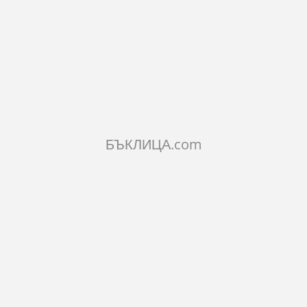
КОЛИЧЕСТВО:
Добави в количката
БЪКЛИЦА.com
ХАРАКТЕРИСТИКИ
КОМЕНТАРИ
Вместимост:
2 литра
Материал на контейнера:
пластмаса