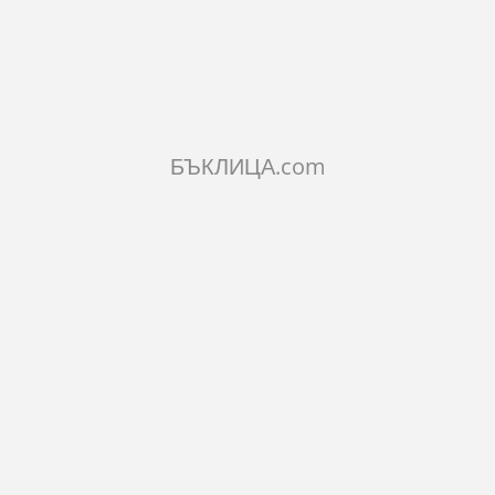
КОЛИЧЕСТВО:
Добави в количката
БЪКЛИЦА.com
ОПИСАНИЕ
ХАРАКТЕРИСТИКИ
КОМЕНТАРИ