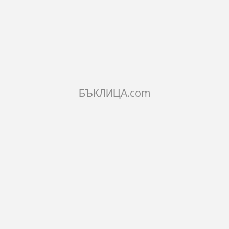
КОЛИЧЕСТВО:
Добави в количката
БЪКЛИЦА.com
ОПИСАНИЕ
ХАРАКТЕРИСТИКИ
КОМЕНТАРИ