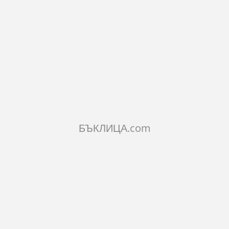
ИСАНИЕ
РАКТЕРИСТИКИ
МЕНТАРИ
ILAR PRODUCTS
БЪКЛИЦА.com