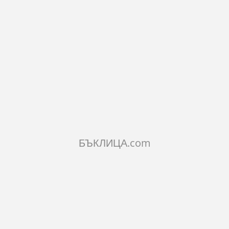
Бъклица ръчно изработена от производител от село Орешак.
Бъклицата е с дърворезба на Дева мария с Младенеца от
едната страна и с дърворезба на грозд от другата страна.
17.38€
33.99лв.
БЪКЛИЦА.com
КОЛИЧЕСТВО:
Добави в количката