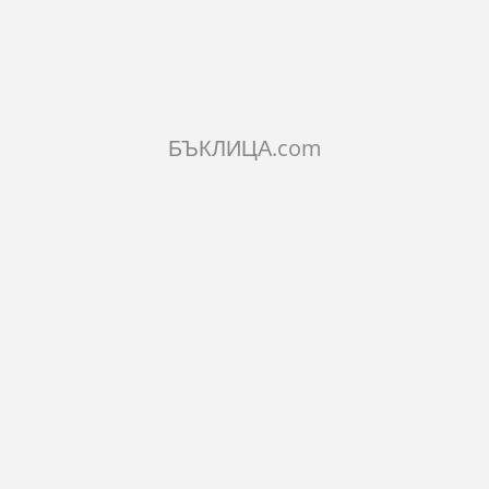
КОЛИЧЕСТВО:
Добави в количката
БЪКЛИЦА.com
ОПИСАНИЕ
ХАРАКТЕРИСТИКИ
КОМЕНТАРИ
SIMILAR PRODUCTS