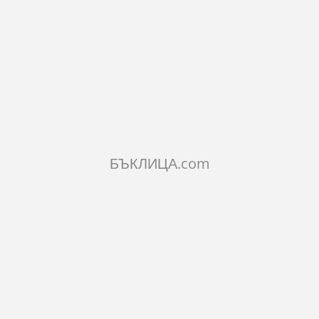
71.58€
140лв.
КОЛИЧЕСТВО:
БЪКЛИЦА.com
Добави в количката
ОПИСАНИЕ