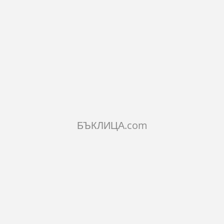
ИСАНИЕ
РАКТЕРИСТИКИ
МЕНТАРИ
ILAR PRODUCTS
БЪКЛИЦА.com