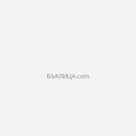
ILAR PRODUCTS
БЪКЛИЦА.com
ИЯ С ДЪРВОРЕЗБА НА
ЧИНИЯ СУВЕНИР СОФИЯ
ЧИНИЯ ДЪ
 - 30 СМ
АЛЕКСАНДЪР НЕВСКИ
РОЗА И Н
БЪЛГАРИЯ
€
6.14€
4.60€
1лв.
12.01лв.
9лв.