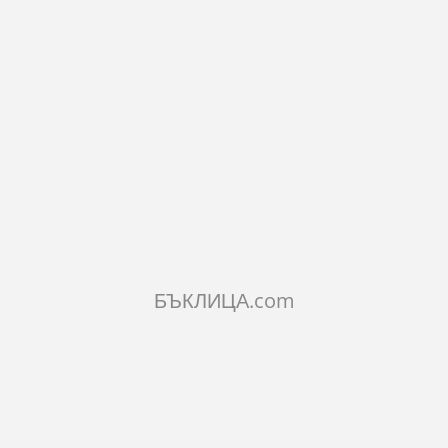
12.27€
24лв.
КОЛИЧЕСТВО:
Добави в количката
БЪКЛИЦА.com
ОПИСАНИЕ